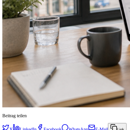
Beitrag teilen
X
LinkedIn
Facebook
WhatsApp
E-Mail
Link