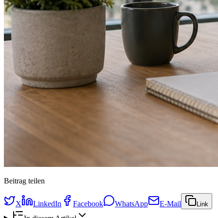
Beitrag teilen
X
LinkedIn
Facebook
WhatsApp
E-Mail
Link