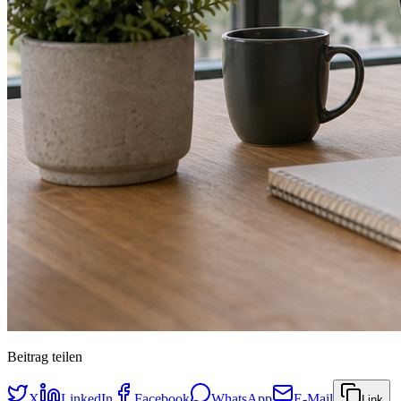
Beitrag teilen
X
LinkedIn
Facebook
WhatsApp
E-Mail
Link