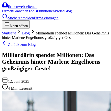
firmenwebseiten.at
Firmen
Branchen
Tools
Funktionen
Preise
Blog
Suche
Anmelden
Firma eintragen
Menü öffnen
Startseite
Blog
Milliardärin spendet Millionen: Das Geheimnis
hinter Marlene Engelhorns großzügiger Geste!
Zurück zum Blog
Milliardärin spendet Millionen: Das
Geheimnis hinter Marlene Engelhorns
großzügiger Geste!
12. Juni 2025
4
Min. Lesezeit