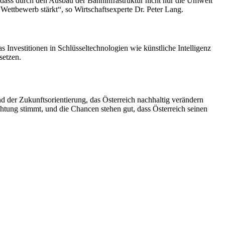
 dass durch den Ausbau der Bahninfrastruktur nicht nur die Umwelt
n Wettbewerb stärkt“, so Wirtschaftsexperte Dr. Peter Lang.
 Investitionen in Schlüsseltechnologien wie künstliche Intelligenz
setzen.
d der Zukunftsorientierung, das Österreich nachhaltig verändern
htung stimmt, und die Chancen stehen gut, dass Österreich seinen