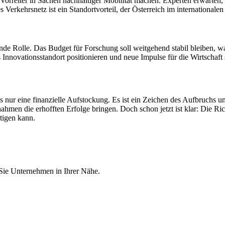
orreiter in Sachen nachhaltiger Mobilität machen. Experten erwarten,
 Verkehrsnetz ist ein Standortvorteil, der Österreich im internationale
de Rolle. Das Budget für Forschung soll weitgehend stabil bleiben, was
 Innovationsstandort positionieren und neue Impulse für die Wirtschaft 
nur eine finanzielle Aufstockung. Es ist ein Zeichen des Aufbruchs un
en die erhofften Erfolge bringen. Doch schon jetzt ist klar: Die Ric
stigen kann.
 Sie Unternehmen in Ihrer Nähe.