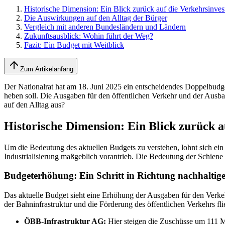
Historische Dimension: Ein Blick zurück auf die Verkehrsinves
Die Auswirkungen auf den Alltag der Bürger
Vergleich mit anderen Bundesländern und Ländern
Zukunftsausblick: Wohin führt der Weg?
Fazit: Ein Budget mit Weitblick
Zum Artikelanfang
Der Nationalrat hat am 18. Juni 2025 ein entscheidendes Doppelbudge
heben soll. Die Ausgaben für den öffentlichen Verkehr und der Ausba
auf den Alltag aus?
Historische Dimension: Ein Blick zurück a
Um die Bedeutung des aktuellen Budgets zu verstehen, lohnt sich ein
Industrialisierung maßgeblich vorantrieb. Die Bedeutung der Schiene 
Budgeterhöhung: Ein Schritt in Richtung nachhaltige
Das aktuelle Budget sieht eine Erhöhung der Ausgaben für den Verke
der Bahninfrastruktur und die Förderung des öffentlichen Verkehrs f
ÖBB-Infrastruktur AG:
Hier steigen die Zuschüsse um 111 Mi