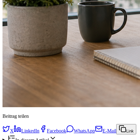
Beitrag teilen
X
LinkedIn
Facebook
WhatsApp
E-Mail
Link