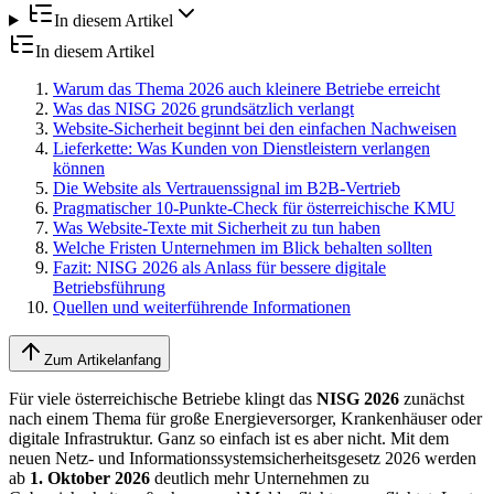
In diesem Artikel
In diesem Artikel
Warum das Thema 2026 auch kleinere Betriebe erreicht
Was das NISG 2026 grundsätzlich verlangt
Website-Sicherheit beginnt bei den einfachen Nachweisen
Lieferkette: Was Kunden von Dienstleistern verlangen
können
Die Website als Vertrauenssignal im B2B-Vertrieb
Pragmatischer 10-Punkte-Check für österreichische KMU
Was Website-Texte mit Sicherheit zu tun haben
Welche Fristen Unternehmen im Blick behalten sollten
Fazit: NISG 2026 als Anlass für bessere digitale
Betriebsführung
Quellen und weiterführende Informationen
Zum Artikelanfang
Für viele österreichische Betriebe klingt das
NISG 2026
zunächst
nach einem Thema für große Energieversorger, Krankenhäuser oder
digitale Infrastruktur. Ganz so einfach ist es aber nicht. Mit dem
neuen Netz- und Informationssystemsicherheitsgesetz 2026 werden
ab
1. Oktober 2026
deutlich mehr Unternehmen zu