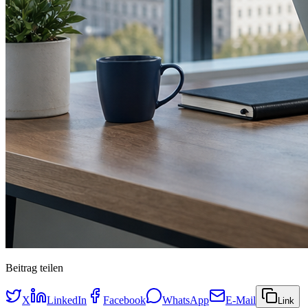
Beitrag teilen
X
LinkedIn
Facebook
WhatsApp
E-Mail
Link