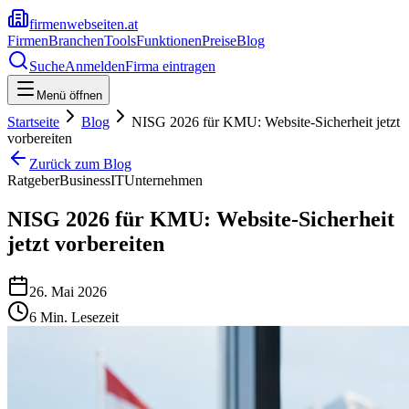
firmenwebseiten.at
Firmen
Branchen
Tools
Funktionen
Preise
Blog
Suche
Anmelden
Firma eintragen
Menü öffnen
Startseite
Blog
NISG 2026 für KMU: Website-Sicherheit jetzt
vorbereiten
Zurück zum Blog
Ratgeber
Business
IT
Unternehmen
NISG 2026 für KMU: Website-Sicherheit
jetzt vorbereiten
26. Mai 2026
6
Min. Lesezeit