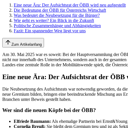
Eine neue Ära: Der Aufsichtsrat der ÖBB wird neu aufgestellt
Die Bedeutung der ÖBB für Österreichs Wirtschaft
Was bedeutet die Neubesetzung für die Bürger?
Wie geht es weiter? Ein Blick in die Zukunft
Politische Zusammenhänge und Abhängigkeiten
Fazit: Ein spannender Weg liegt vor uns
Zum Artikelanfang
Am 30. Mai 2025 war es soweit: Bei der Hauptversammlung der ÖBB in
nicht nur innerhalb des Unternehmens, sondern auch in der gesamten
Landes eine zentrale Rolle in der Mobilitätswende spielt, die Österr
Eine neue Ära: Der Aufsichtsrat der ÖBB w
Die Neubesetzung des Aufsichtsrats war notwendig geworden, da die 
neue Gremium bilden, bringen eine beeindruckende Mischung aus Erfa
Branchen unter Beweis gestellt haben.
Wer sind die neuen Köpfe bei der ÖBB?
Elfriede Baumann:
Als ehemalige Partnerin bei Ernst&Young 
Cornelia Breuß:
Sie bleibt dem Gremium treu und ist als Sekti