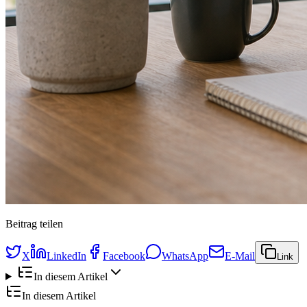
Beitrag teilen
X
LinkedIn
Facebook
WhatsApp
E-Mail
Link
In diesem Artikel
In diesem Artikel