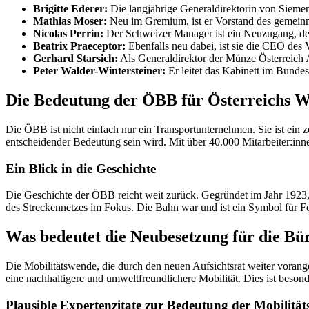
Brigitte Ederer:
Die langjährige Generaldirektorin von Siemens
Mathias Moser:
Neu im Gremium, ist er Vorstand des gemei
Nicolas Perrin:
Der Schweizer Manager ist ein Neuzugang, der 
Beatrix Praeceptor:
Ebenfalls neu dabei, ist sie die CEO des 
Gerhard Starsich:
Als Generaldirektor der Münze Österreich A
Peter Walder-Wintersteiner:
Er leitet das Kabinett im Bundes
Die Bedeutung der ÖBB für Österreichs W
Die ÖBB ist nicht einfach nur ein Transportunternehmen. Sie ist ein 
entscheidender Bedeutung sein wird. Mit über 40.000 Mitarbeiter:inn
Ein Blick in die Geschichte
Die Geschichte der ÖBB reicht weit zurück. Gegründet im Jahr 1923
des Streckennetzes im Fokus. Die Bahn war und ist ein Symbol für Fort
Was bedeutet die Neubesetzung für die Bü
Die Mobilitätswende, die durch den neuen Aufsichtsrat weiter vorange
eine nachhaltigere und umweltfreundlichere Mobilität. Dies ist beson
Plausible Expertenzitate zur Bedeutung der Mobilitä