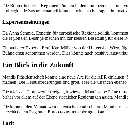
Die Bürger in diesen Regionen könnten in den kommenden Jahren von e
und regionale Zusammenarbeit könnte auch dazu beitragen, innovative
Expertenmeinungen
Dr. Anna Schmid, Expertin für europäische Regionalpolitik, kommentie
die regionalen Belange machen ihn zur idealen Besetzung für diese Ro
Ein weiterer Experte, Prof. Karl Müller von der Universität Wien, fü
Bühne ernst genommen werden. Dies könnte auch positive Auswirkunge
Ein Blick in die Zukunft
Mandls Präsidentschaft könnte eine neue Ära für die AER einläuten. 
machen. Die Herausforderungen sind groß, aber die Chancen ebenso.
Die nächsten Jahre werden zeigen, inwieweit Mandl seine Pläne umsetz
bisher vor allem auf der Ebene staatlicher Regierungen agiert. Mandl 
Die kommenden Monate werden entscheidend sein, um Mandls Vision in
verschiedenen Regionen Europas zusammenbringen kann.
Fazit