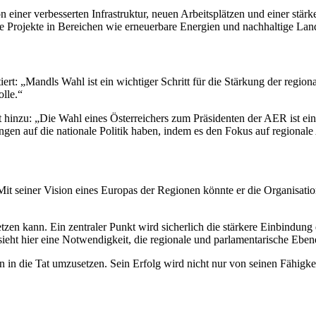
iner verbesserten Infrastruktur, neuen Arbeitsplätzen und einer stärk
 Projekte in Bereichen wie erneuerbare Energien und nachhaltige Land
rt: „Mandls Wahl ist ein wichtiger Schritt für die Stärkung der regio
lle.“
gt hinzu: „Die Wahl eines Österreichers zum Präsidenten der AER ist ei
n auf die nationale Politik haben, indem es den Fokus auf regionale 
Mit seiner Vision eines Europas der Regionen könnte er die Organisatio
en kann. Ein zentraler Punkt wird sicherlich die stärkere Einbindung 
sieht hier eine Notwendigkeit, die regionale und parlamentarische Eben
 die Tat umzusetzen. Sein Erfolg wird nicht nur von seinen Fähigkeit