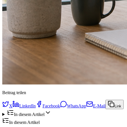
Beitrag teilen
X
LinkedIn
Facebook
WhatsApp
E-Mail
Link
In diesem Artikel
In diesem Artikel