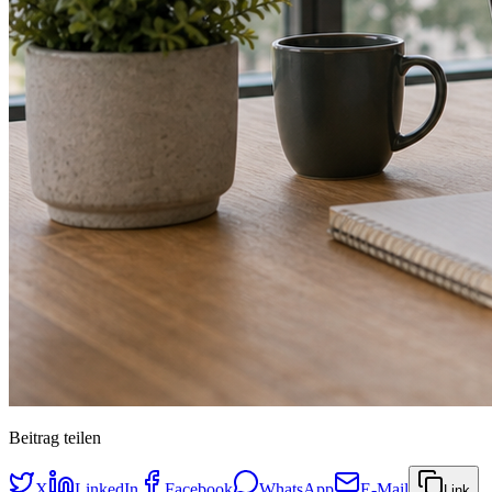
Beitrag teilen
X
LinkedIn
Facebook
WhatsApp
E-Mail
Link