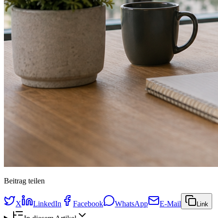
Beitrag teilen
X
LinkedIn
Facebook
WhatsApp
E-Mail
Link