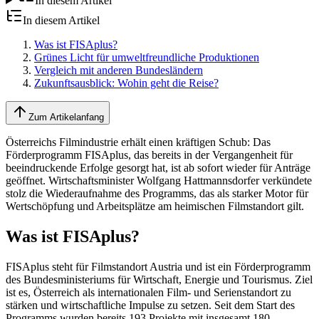
In diesem Artikel
In diesem Artikel
Was ist FISAplus?
Grünes Licht für umweltfreundliche Produktionen
Vergleich mit anderen Bundesländern
Zukunftsausblick: Wohin geht die Reise?
Zum Artikelanfang
Österreichs Filmindustrie erhält einen kräftigen Schub: Das
Förderprogramm FISAplus, das bereits in der Vergangenheit für
beeindruckende Erfolge gesorgt hat, ist ab sofort wieder für Anträge
geöffnet. Wirtschaftsminister Wolfgang Hattmannsdorfer verkündete
stolz die Wiederaufnahme des Programms, das als starker Motor für
Wertschöpfung und Arbeitsplätze am heimischen Filmstandort gilt.
Was ist FISAplus?
FISAplus steht für Filmstandort Austria und ist ein Förderprogramm
des Bundesministeriums für Wirtschaft, Energie und Tourismus. Ziel
ist es, Österreich als internationalen Film- und Serienstandort zu
stärken und wirtschaftliche Impulse zu setzen. Seit dem Start des
Programms wurden bereits 193 Projekte mit insgesamt 180