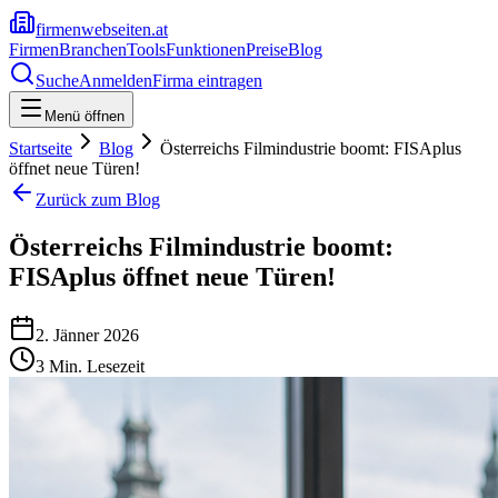
firmenwebseiten.at
Firmen
Branchen
Tools
Funktionen
Preise
Blog
Suche
Anmelden
Firma eintragen
Menü öffnen
Startseite
Blog
Österreichs Filmindustrie boomt: FISAplus
öffnet neue Türen!
Zurück zum Blog
Österreichs Filmindustrie boomt:
FISAplus öffnet neue Türen!
2. Jänner 2026
3
Min. Lesezeit