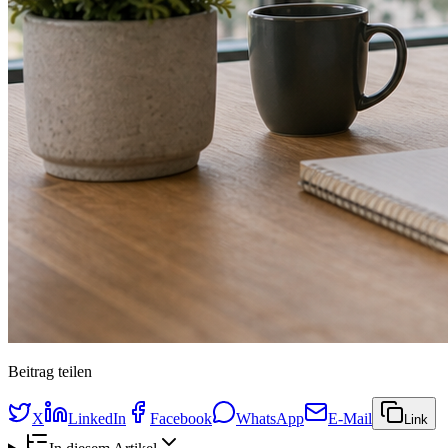
Beitrag teilen
X
LinkedIn
Facebook
WhatsApp
E-Mail
Link