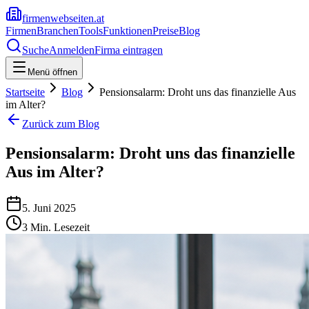
firmenwebseiten.at
Firmen
Branchen
Tools
Funktionen
Preise
Blog
Suche
Anmelden
Firma eintragen
Menü öffnen
Startseite
Blog
Pensionsalarm: Droht uns das finanzielle Aus
im Alter?
Zurück zum Blog
Pensionsalarm: Droht uns das finanzielle
Aus im Alter?
5. Juni 2025
3
Min. Lesezeit