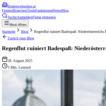
firmenwebseiten.at
Firmen
Branchen
Tools
Funktionen
Preise
Blog
Suche
Anmelden
Firma eintragen
Menü öffnen
Startseite
Blog
Regenflut ruiniert Badespaß: Niederösterreich
Zurück zum Blog
Regenflut ruiniert Badespaß: Niederöster
28. August 2025
3
Min. Lesezeit