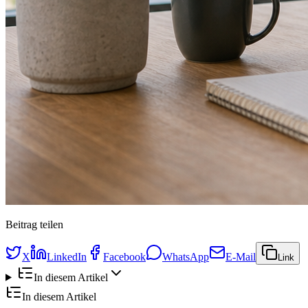
Beitrag teilen
X
LinkedIn
Facebook
WhatsApp
E-Mail
Link
In diesem Artikel
In diesem Artikel