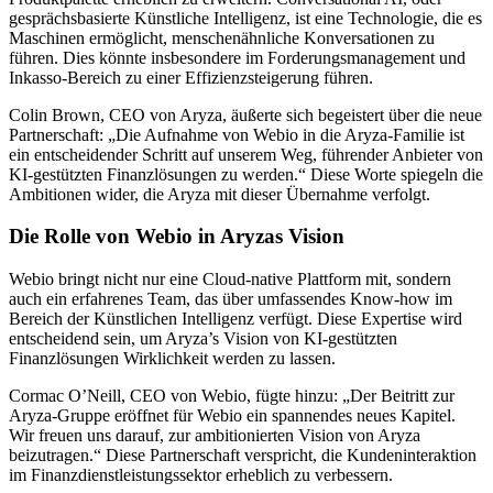
gesprächsbasierte Künstliche Intelligenz, ist eine Technologie, die es
Maschinen ermöglicht, menschenähnliche Konversationen zu
führen. Dies könnte insbesondere im Forderungsmanagement und
Inkasso-Bereich zu einer Effizienzsteigerung führen.
Colin Brown, CEO von Aryza, äußerte sich begeistert über die neue
Partnerschaft: „Die Aufnahme von Webio in die Aryza-Familie ist
ein entscheidender Schritt auf unserem Weg, führender Anbieter von
KI-gestützten Finanzlösungen zu werden.“ Diese Worte spiegeln die
Ambitionen wider, die Aryza mit dieser Übernahme verfolgt.
Die Rolle von Webio in Aryzas Vision
Webio bringt nicht nur eine Cloud-native Plattform mit, sondern
auch ein erfahrenes Team, das über umfassendes Know-how im
Bereich der Künstlichen Intelligenz verfügt. Diese Expertise wird
entscheidend sein, um Aryza’s Vision von KI-gestützten
Finanzlösungen Wirklichkeit werden zu lassen.
Cormac O’Neill, CEO von Webio, fügte hinzu: „Der Beitritt zur
Aryza-Gruppe eröffnet für Webio ein spannendes neues Kapitel.
Wir freuen uns darauf, zur ambitionierten Vision von Aryza
beizutragen.“ Diese Partnerschaft verspricht, die Kundeninteraktion
im Finanzdienstleistungssektor erheblich zu verbessern.