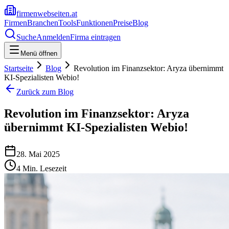
firmenwebseiten.at
Firmen
Branchen
Tools
Funktionen
Preise
Blog
Suche
Anmelden
Firma eintragen
Menü öffnen
Startseite
Blog
Revolution im Finanzsektor: Aryza übernimmt
KI-Spezialisten Webio!
Zurück zum Blog
Revolution im Finanzsektor: Aryza
übernimmt KI-Spezialisten Webio!
28. Mai 2025
4
Min. Lesezeit