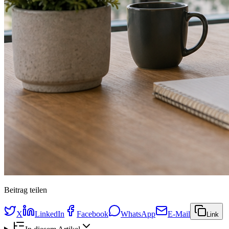
Beitrag teilen
X
LinkedIn
Facebook
WhatsApp
E-Mail
Link