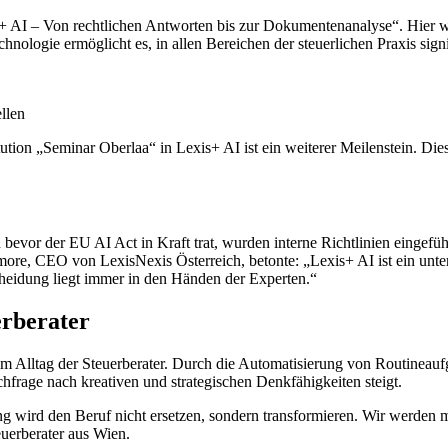
+ AI – Von rechtlichen Antworten bis zur Dokumentenanalyse“. Hier wu
nologie ermöglicht es, in allen Bereichen der steuerlichen Praxis sign
llen
ution „Seminar Oberlaa“ in Lexis+ AI ist ein weiterer Meilenstein. Die
bevor der EU AI Act in Kraft trat, wurden interne Richtlinien eingefüh
re, CEO von LexisNexis Österreich, betonte: „Lexis+ AI ist ein unters
scheidung liegt immer in den Händen der Experten.“
erberater
im Alltag der Steuerberater. Durch die Automatisierung von Routineauf
hfrage nach kreativen und strategischen Denkfähigkeiten steigt.
ung wird den Beruf nicht ersetzen, sondern transformieren. Wir werden 
uerberater aus Wien.