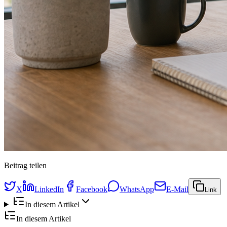
Beitrag teilen
X
LinkedIn
Facebook
WhatsApp
E-Mail
Link
In diesem Artikel
In diesem Artikel