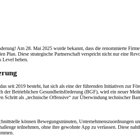
änderung! Am 28. Mai 2025 wurde bekannt, dass die renommierte Firmenc
den Plan. Diese strategische Partnerschaft verspricht nicht nur eine Re
s Level heben.
erung
 seit 2019 besteht, hat sich als eine der führenden Initiativen zur Fö
ch der Betrieblichen Gesundheitsförderung (BGF), wird ein neuer Meilen
n Schritt als „technische Offensive“ zur Überwindung technischer Barr
e Schnittstelle können Bewegungsminuten, Unternehmenszuordnungen u
llenge teilnehmen, ohne ihre gewohnte App zu verlassen. Diese naht
nommen.