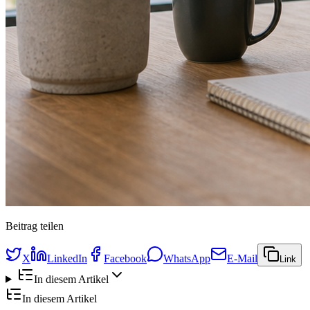
Beitrag teilen
X
LinkedIn
Facebook
WhatsApp
E-Mail
Link
In diesem Artikel
In diesem Artikel