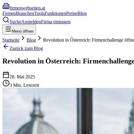
firmenwebseiten.at
Firmen
Branchen
Tools
Funktionen
Preise
Blog
Suche
Anmelden
Firma eintragen
Menü öffnen
Startseite
Blog
Revolution in Österreich: Firmenchallenge öffn
Zurück zum Blog
Revolution in Österreich: Firmenchallenge
28. Mai 2025
3
Min. Lesezeit