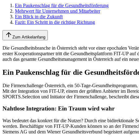
Ein Paukenschlag für die Gesundheitsförderung
Mehrwert für Unternehmen und Mitarbeiter
Ein Blick in die Zukunft
Fazit: Ein Schritt in die richtige Richtung
Zum Artikelanfang
Die Gesundheitsbranche in Österreich steht vor einer epochalen Ver
erster Kooperationspartner tritt die Gesundheitsplattform FIT-UP auf 
auch das gesamte Gesundheitsmanagement in Österreich auf ein neue
Ein Paukenschlag für die Gesundheitsförd
Die Firmenchallenge Österreich, ein 50-Tage-Gesundheitsprogramm, das
Mit der Integration von FIT-UP, einem der größten Anbieter im Berei
SPORTS.Selection und Initiator der Firmenchallenge, beschreibt diese
Nahtlose Integration: Ein Traum wird wahr
Was bedeutet das konkret für die Nutzer? Durch eine bidirektional
werden. Beschäftigte von FIT-UP-Kunden können so an der Firmencha
Siemens AG und dem Wiener Gesundheitsverbund begeistert aufge