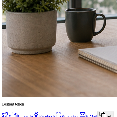
Beitrag teilen
X
LinkedIn
Facebook
WhatsApp
E-Mail
Link