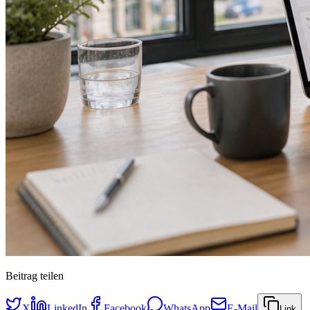
Beitrag teilen
X
LinkedIn
Facebook
WhatsApp
E-Mail
Link