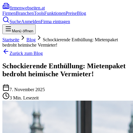
firmenwebseiten.at
Firmen
Branchen
Tools
Funktionen
Preise
Blog
Suche
Anmelden
Firma eintragen
Menü öffnen
Startseite
Blog
Schockierende Enthüllung: Mietenpaket
bedroht heimische Vermieter!
Zurück zum Blog
Schockierende Enthüllung: Mietenpaket
bedroht heimische Vermieter!
7. November 2025
3
Min. Lesezeit