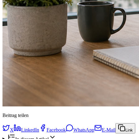
Beitrag teilen
X
LinkedIn
Facebook
WhatsApp
E-Mail
Link