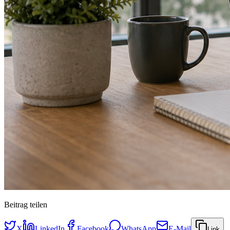
Beitrag teilen
X
LinkedIn
Facebook
WhatsApp
E-Mail
Link