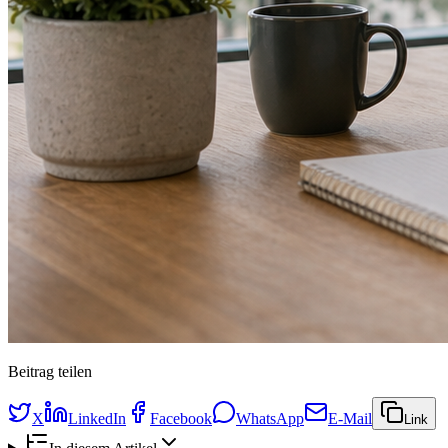
Beitrag teilen
X
LinkedIn
Facebook
WhatsApp
E-Mail
Link