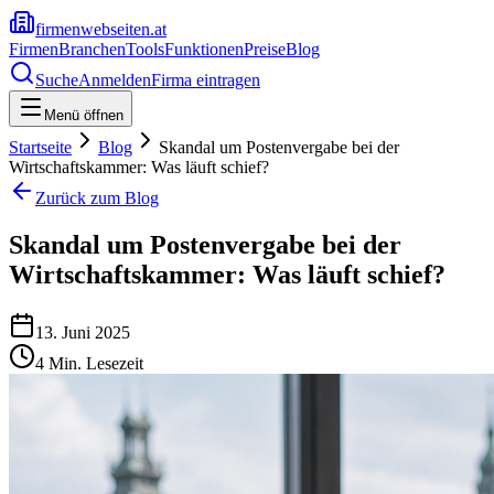
firmenwebseiten.at
Firmen
Branchen
Tools
Funktionen
Preise
Blog
Suche
Anmelden
Firma eintragen
Menü öffnen
Startseite
Blog
Skandal um Postenvergabe bei der
Wirtschaftskammer: Was läuft schief?
Zurück zum Blog
Skandal um Postenvergabe bei der
Wirtschaftskammer: Was läuft schief?
13. Juni 2025
4
Min. Lesezeit