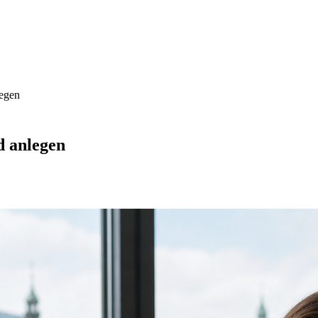
egen
d anlegen