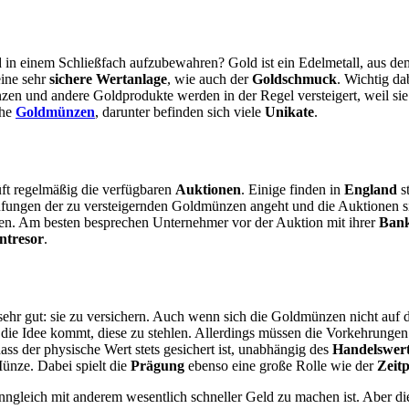
nd in einem Schließfach aufzubewahren? Gold ist ein Edelmetall, aus de
eine sehr
sichere Wertanlage
, wie auch der
Goldschmuck
. Wichtig da
zen und andere Goldprodukte werden in der Regel versteigert, weil s
che
Goldmünzen
, darunter befinden sich viele
Unikate
.
üft regelmäßig die verfügbaren
Auktionen
. Einige finden in
England
st
Prüfungen der zu versteigernden Goldmünzen angeht und die Auktionen s
chen. Am besten besprechen Unternehmer vor der Auktion mit ihrer
Ban
ntresor
.
 sehr gut: sie zu versichern. Auch wenn sich die Goldmünzen nicht auf
 die Idee kommt, diese zu stehlen. Allerdings müssen die Vorkehrunge
dass der physische Wert stets gesichert ist, unabhängig des
Handelswert
ünze. Dabei spielt die
Prägung
ebenso eine große Rolle wie der
Zeit
nngleich mit anderem wesentlich schneller Geld zu machen ist. Aber die