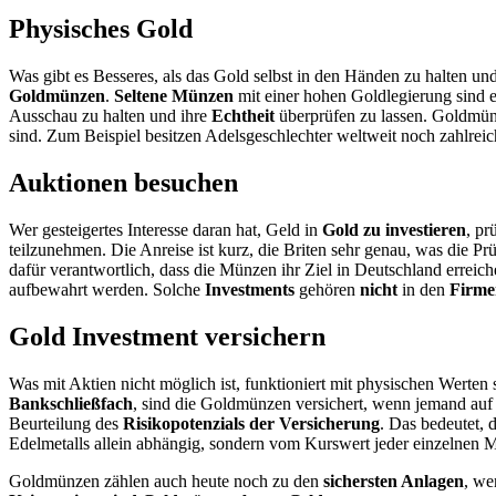
Physisches Gold
Was gibt es Besseres, als das Gold selbst in den Händen zu halten u
Goldmünzen
.
Seltene Münzen
mit einer hohen Goldlegierung sind 
Ausschau zu halten und ihre
Echtheit
überprüfen zu lassen. Goldmün
sind. Zum Beispiel besitzen Adelsgeschlechter weltweit noch zahlrei
Auktionen besuchen
Wer gesteigertes Interesse daran hat, Geld in
Gold zu investieren
, pr
teilzunehmen. Die Anreise ist kurz, die Briten sehr genau, was die 
dafür verantwortlich, dass die Münzen ihr Ziel in Deutschland errei
aufbewahrt werden. Solche
Investments
gehören
nicht
in den
Firme
Gold Investment versichern
Was mit Aktien nicht möglich ist, funktioniert mit physischen Werten
Bankschließfach
, sind die Goldmünzen versichert, wenn jemand auf
Beurteilung des
Risikopotenzials der Versicherung
. Das bedeutet, 
Edelmetalls allein abhängig, sondern vom Kurswert jeder einzelnen M
Goldmünzen zählen auch heute noch zu den
sichersten Anlagen
, we