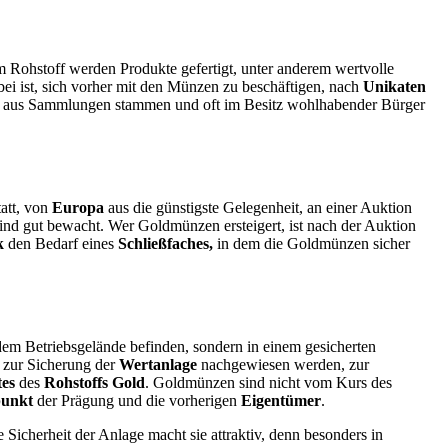
m Rohstoff werden Produkte gefertigt, unter anderem wertvolle
bei ist, sich vorher mit den Münzen zu beschäftigen, nach
Unikaten
ie aus Sammlungen stammen und oft im Besitz wohlhabender Bürger
att, von
Europa
aus die günstigste Gelegenheit, an einer Auktion
ind gut bewacht. Wer Goldmünzen ersteigert, ist nach der Auktion
k
den Bedarf eines
Schließfaches,
in dem die Goldmünzen sicher
 dem Betriebsgelände befinden, sondern in einem gesicherten
n zur Sicherung der
Wertanlage
nachgewiesen werden, zur
es
des
Rohstoffs Gold
. Goldmünzen sind nicht vom Kurs des
punkt
der Prägung und die vorherigen
Eigentümer
.
 Sicherheit der Anlage macht sie attraktiv, denn besonders in