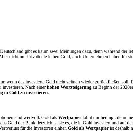
 Deutschland gibt es kaum zwei Meinungen dazu, denn während der letzt
 Aber nicht nur Privatleute leihen Gold, auch Unternehmen haben für si
ur, wenn das investierte Geld nicht zeitnah wieder zurückfließen soll.
u investieren. Nach einer
hohen Wertsteigerung
zu Beginn der 2020er 
ig in Gold zu investieren
.
Optionen sind wertvoll. Gold als
Wertpapier
lohnt nur bedingt, denn hie
as Geld der Bank, letztlich ist sie es, die in Gold investiert und auf d
ertverlust für die Investoren einher.
Gold als Wertpapier
ist deshalb n