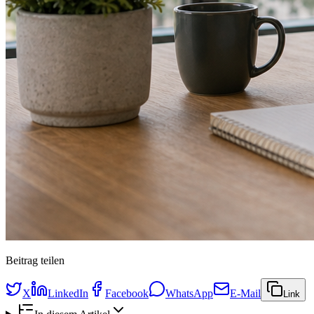
Beitrag teilen
X
LinkedIn
Facebook
WhatsApp
E-Mail
Link