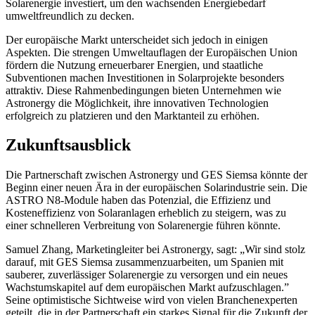
Solarenergie investiert, um den wachsenden Energiebedarf
umweltfreundlich zu decken.
Der europäische Markt unterscheidet sich jedoch in einigen
Aspekten. Die strengen Umweltauflagen der Europäischen Union
fördern die Nutzung erneuerbarer Energien, und staatliche
Subventionen machen Investitionen in Solarprojekte besonders
attraktiv. Diese Rahmenbedingungen bieten Unternehmen wie
Astronergy die Möglichkeit, ihre innovativen Technologien
erfolgreich zu platzieren und den Marktanteil zu erhöhen.
Zukunftsausblick
Die Partnerschaft zwischen Astronergy und GES Siemsa könnte der
Beginn einer neuen Ära in der europäischen Solarindustrie sein. Die
ASTRO N8-Module haben das Potenzial, die Effizienz und
Kosteneffizienz von Solaranlagen erheblich zu steigern, was zu
einer schnelleren Verbreitung von Solarenergie führen könnte.
Samuel Zhang, Marketingleiter bei Astronergy, sagt: „Wir sind stolz
darauf, mit GES Siemsa zusammenzuarbeiten, um Spanien mit
sauberer, zuverlässiger Solarenergie zu versorgen und ein neues
Wachstumskapitel auf dem europäischen Markt aufzuschlagen.”
Seine optimistische Sichtweise wird von vielen Branchenexperten
geteilt, die in der Partnerschaft ein starkes Signal für die Zukunft der