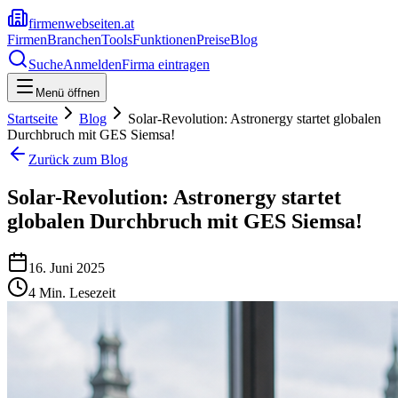
firmenwebseiten.at
Firmen
Branchen
Tools
Funktionen
Preise
Blog
Suche
Anmelden
Firma eintragen
Menü öffnen
Startseite
Blog
Solar-Revolution: Astronergy startet globalen
Durchbruch mit GES Siemsa!
Zurück zum Blog
Solar-Revolution: Astronergy startet
globalen Durchbruch mit GES Siemsa!
16. Juni 2025
4
Min. Lesezeit