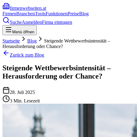
firmenwebseiten.at
Firmen
Branchen
Tools
Funktionen
Preise
Blog
Suche
Anmelden
Firma eintragen
Menü öffnen
Startseite
Blog
Steigende Wettbewerbsintensität –
Herausforderung oder Chance?
Zurück zum Blog
Steigende Wettbewerbsintensität –
Herausforderung oder Chance?
28. Juli 2025
3
Min. Lesezeit