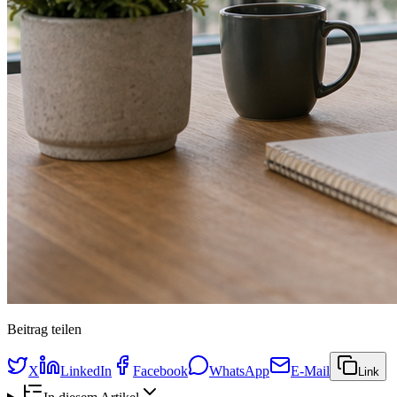
Beitrag teilen
X
LinkedIn
Facebook
WhatsApp
E-Mail
Link