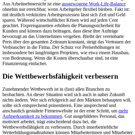
Aus Arbeitnehmersicht ist eine
ausgewogene Work-Life-Balance
ohnehin nur erreichbar, wenn Arbeitgeber flexibel bleiben. Fakt ist:
mit deutlich verkürzten Arbeitsprozessen lässt sich Zeit und Geld
sparen. Während wirtschaftlicher Krisen wird auf jeden Cent
geachtet. Fixpreisgarantien erhöhen die Planungssicherheit für
Kunden und können dazu beitragen, dass diese ihre Aufträge
bevorzugt an das Unternehmen vergeben. Bleibt der vereinbarte
Preis über den gesamten Zeitraum konstant, steigt das Vertrauen der
Verbraucher in die Firma. Der Schutz vor Preiserhöhungen ist
insbesondere bei langfristigen Projekten, wie etwa einem Hausbau,
von Bedeutung. Wenn die Kosten überschaubar sind, ist eine
Finanzierung einfacher.
Die Wettbewerbsfähigkeit verbessern
Zunehmender Wettbewerb ist in (fast) allen Branchen zu
beobachten. An dieser Situation wird sich auch in naher Zukunft
nichts ändern. Wer sich erfolgreich auf den Märkten behaupten will,
sollte sich entsprechend präsentieren. Eine ansprechend und
anschaulich gestaltete Firmenwebsite ist der erste Schritt, um
mehr
Aufmerksamkeit zu bekommen
. Gut ausgebildetes Personal, das
motiviert arbeitet, trägt entscheidend dazu bei, die
Wettbewerbsfähigkeit zu verbessern. Durch innerbetriebliche
Weiterbildungsmaßnahmen können Mitarbeiterinnen und Mitarbeiter