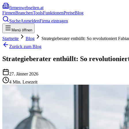
firmenwebseiten.at
Firmen
Branchen
Tools
Funktionen
Preise
Blog
Suche
Anmelden
Firma eintragen
Menü öffnen
Startseite
Blog
Strategieberater enthüllt: So revolutioniert F
Zurück zum Blog
Strategieberater enthüllt: So revolution
27. Jänner 2026
4
Min. Lesezeit