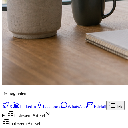
Beitrag teilen
X
LinkedIn
Facebook
WhatsApp
E-Mail
Link
In diesem Artikel
In diesem Artikel