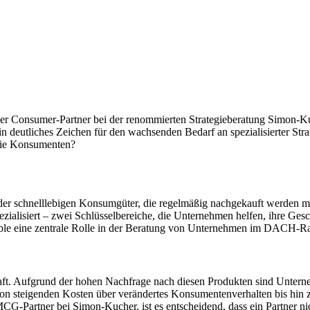
r Consumer-Partner bei der renommierten Strategieberatung Simon-Kuc
ein deutliches Zeichen für den wachsenden Bedarf an spezialisierter 
 die Konsumenten?
 der schnelllebigen Konsumgüter, die regelmäßig nachgekauft werden mü
zialisiert – zwei Schlüsselbereiche, die Unternehmen helfen, ihre Gesc
ble eine zentrale Rolle in der Beratung von Unternehmen im DACH-
ft. Aufgrund der hohen Nachfrage nach diesen Produkten sind Unterne
: von steigenden Kosten über verändertes Konsumentenverhalten bis hin
CG-Partner bei Simon-Kucher, ist es entscheidend, dass ein Partner ni