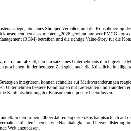
enanstiege, ein neues Shopper-Verhalten und die Konsolidierung des
ich konsequent neu auszurichten. „2026 gewinnt nur, wer FMCG konsequ
 Management (RGM) betreiben und die richtige Value-Story für die Ko
 der darauf abzielt, den Umsatz eines Unternehmens durch gezielte M
n geschehen. In der heutigen Zeit spielt auch die Künstliche Intelli
rategien integrieren, können schneller auf Marktveränderungen reagie
en Unternehmen bessere Konditionen mit Lieferanten und Händlern erz
 die Kaufentscheidung der Konsumenten positiv beeinflussen.
ndelt. In den frühen 2000er Jahren lag der Fokus hauptsächlich auf d
rhaltens rückten Themen wie Nachhaltigkeit und Personalisierung in
rnde Welt anzupassen.