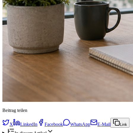
Beitrag teilen
X
LinkedIn
Facebook
WhatsApp
E-Mail
Link