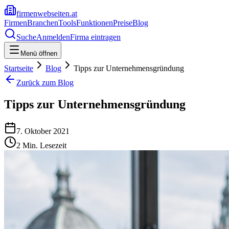
firmenwebseiten.at
Firmen
Branchen
Tools
Funktionen
Preise
Blog
Suche
Anmelden
Firma eintragen
Menü öffnen
Startseite
Blog
Tipps zur Unternehmensgründung
Zurück zum Blog
Tipps zur Unternehmensgründung
7. Oktober 2021
2
Min. Lesezeit