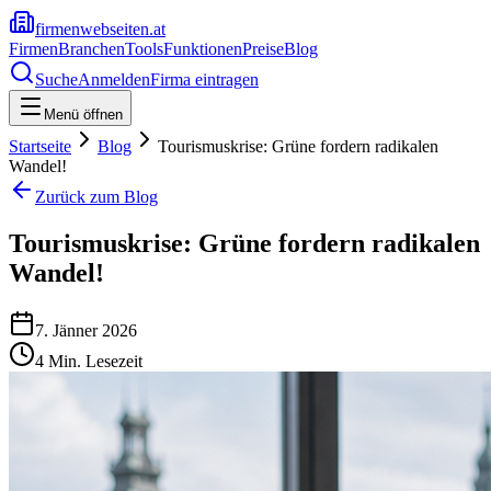
firmenwebseiten.at
Firmen
Branchen
Tools
Funktionen
Preise
Blog
Suche
Anmelden
Firma eintragen
Menü öffnen
Startseite
Blog
Tourismuskrise: Grüne fordern radikalen
Wandel!
Zurück zum Blog
Tourismuskrise: Grüne fordern radikalen
Wandel!
7. Jänner 2026
4
Min. Lesezeit