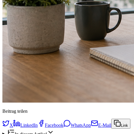
Beitrag teilen
X
LinkedIn
Facebook
WhatsApp
E-Mail
Link