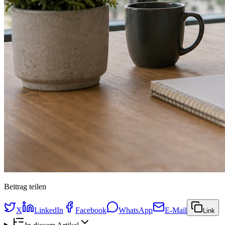
Beitrag teilen
X
LinkedIn
Facebook
WhatsApp
E-Mail
Link