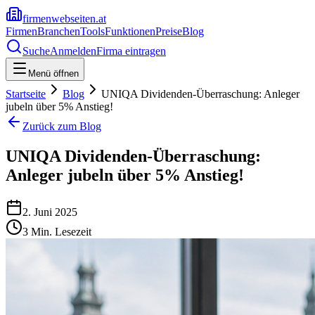
firmenwebseiten.at
Firmen
Branchen
Tools
Funktionen
Preise
Blog
Suche
Anmelden
Firma eintragen
Menü öffnen
Startseite
Blog
UNIQA Dividenden-Überraschung: Anleger
jubeln über 5% Anstieg!
Zurück zum Blog
UNIQA Dividenden-Überraschung:
Anleger jubeln über 5% Anstieg!
2. Juni 2025
3
Min. Lesezeit