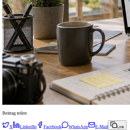
Beitrag teilen
X
LinkedIn
Facebook
WhatsApp
E-Mail
Link