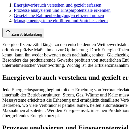
Energieverbrauch verstehen und gezielt erfassen
Prozesse analysieren und Einsparpotenziale erkennen
Gesetzliche Rahmenbedingungen effizient nutzen
Managementsysteme einführen und Vorteile sichern
Zum Artikelanfang
Energieeffizienz zählt längst zu den entscheidenden Wettbewerbsfa
erfordern präzise Maßnahmen zur Optimierung. Doch Energieeffizien
kennt, kann ihn weder bewerten noch nachhaltig senken. Gleichzeiti
Besonders das produzierende Gewerbe profitiert von steuerlichen Ent
unternehmerischer Verantwortung. Wichtig ist, die Effizienzmaßnahmen
Energieverbrauch verstehen und gezielt er
Jede Energieeinsparung beginnt mit der Erhebung von Verbrauchsdaten
innerhalb der Betriebsstrukturen. Strom, Gas, Wärme und Kälte müssen
Messsysteme erleichtert die Erhebung und ermöglicht detaillierte Verbra
Betrieben, wo viele Verbraucher parallel laufen, helfen automatisier
Maßnahmen abzuleiten. Wer den Energieeinsatz in seinen Produktionsli
übergreifendes Energiekonzept.
Prozesse analysieren und Einsparpotenzia