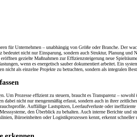
ktoren für Unternehmen – unabhängig von Größe oder Branche. Der wac
z bedeutet nicht nur Einsparung, sondern auch Struktur, Planung und
g eröffnen gezielte Maßnahmen zur Effizienzsteigerung neue Spielräum
lastungen, wenn es energetisch sauber dokumentiert arbeitet. Ein syst
 nicht als einzelne Projekte zu betrachten, sondern als integralen Best
fassen
. Um Prozesse effizient zu steuern, braucht es Transparenz – sowohl ü
 dabei nicht nur mengenmäßig erfasst, sondern auch in ihrer zeitlichen
uchsprofile. Auffällige Lastspitzen, Leerlaufverluste oder ineffiziente 
te Messsysteme, den Überblick zu behalten. Auch interne Berichte und s
nien, Büroeinheiten oder Logistikprozessen kennt, erkennt schneller ung
le erkennen