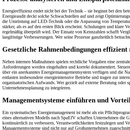
Energieeffizienz endet nicht bei der Technik – sie beginnt bei den be
Energieaudit deckt solche Schwachstellen auf und zeigt Optimierungsa
die Umrüstung auf LED-Technik oder die Anpassung von Temperaturpr
stärker, als es auf den ersten Blick erscheint. Schulungen und klare 
regelmäßig überprüft wird. Der Einsatz von Kennzahlen schafft Verg
langfristige Verbesserungen. Wer seine Prozesse ganzheitlich betrachtet
Gesetzliche Rahmenbedingungen effizient 
Neben internen Maßnahmen spielen rechtliche Vorgaben eine zentrale 
Anforderungen werden eingehalten und korrekt dokumentiert. Steuer
über ein anerkanntes Energiemanagementsystem verfügen und die Na
entlasten insbesondere energieintensive Betriebe und tragen zur inte
organisatorischen Aufwands. Wer gezielt auf externe Beratung oder spezi
Unternehmensplanung zu integrieren.
Managementsysteme einführen und Vorteil
Ein systematisches Energiemanagement ist mehr als ein Pflichtprogr
eines alternativen Modells nach SpaEfV schaffen Unternehmen die Grun
kontinuierlich zu verbessern, Verantwortlichkeiten festzulegen und 
Managementsysteme sind nicht nur auf Großunternehmen zugeschnitten 