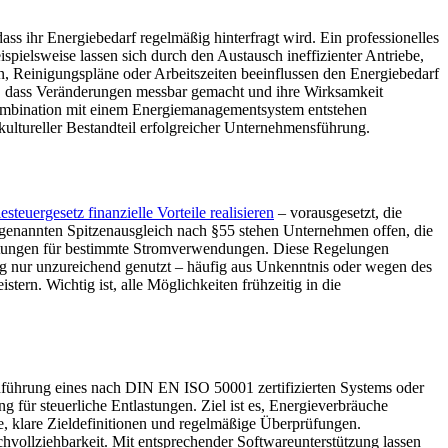
ass ihr Energiebedarf regelmäßig hinterfragt wird. Ein professionelles
pielsweise lassen sich durch den Austausch ineffizienter Antriebe,
 Reinigungspläne oder Arbeitszeiten beeinflussen den Energiebedarf
 ist, dass Veränderungen messbar gemacht und ihre Wirksamkeit
 Kombination mit einem Energiemanagementsystem entstehen
n kultureller Bestandteil erfolgreicher Unternehmensführung.
esteuergesetz finanzielle Vorteile realisieren
– vorausgesetzt, die
genannten Spitzenausgleich nach §55 stehen Unternehmen offen, die
astungen für bestimmte Stromverwendungen. Diese Regelungen
ang nur unzureichend genutzt – häufig aus Unkenntnis oder wegen des
stern. Wichtig ist, alle Möglichkeiten frühzeitig in die
inführung eines nach DIN EN ISO 50001 zertifizierten Systems oder
 für steuerliche Entlastungen. Ziel ist es, Energieverbräuche
e, klare Zieldefinitionen und regelmäßige Überprüfungen.
hvollziehbarkeit. Mit entsprechender Softwareunterstützung lassen