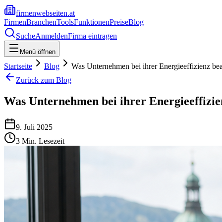
firmenwebseiten.at
Firmen
Branchen
Tools
Funktionen
Preise
Blog
Suche
Anmelden
Firma eintragen
Menü öffnen
Startseite
Blog
Was Unternehmen bei ihrer Energieeffizienz be
Zurück zum Blog
Was Unternehmen bei ihrer Energieeffizi
9. Juli 2025
3
Min. Lesezeit