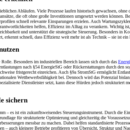
trieblichen Abläufen. Viele Prozesse laufen historisch gewachsen, ohne d
nsätze, die oft ohne große Investitionen umgesetzt werden können. Beis
ofilen schnell relevante Einsparungen erzielen. Auch Wartungszyklen,
Verantwortlichkeiten helfen, Effizienz im Alltag zu verankern. Wichtig
leichbarkeit und unterstützt die strategische Steuerung. Besonders in
, erkennt schnell, dass Effizienz weit mehr ist als Technik – sie ist ei
nutzen
Rolle. Besonders im industriellen Bereich lassen sich durch das
Energi
entlastungen nach §54 EnergieStG oder Rückerstattungen durch den so
chweise fristgerecht einreichen. Auch §9a StromStG ermöglicht Entl
rnationalen Wettbewerbsfähigkeit bei. Dennoch wird das Potenzial bisl
alisierte Dienstleister setzt, kann diese Hürden jedoch strukturiert mei
e sichern
amm – es ist ein zukunftsweisendes Steuerungsinstrument. Durch die E
dlage für strukturierte Optimierung und gleichzeitig die Voraussetzung
Verbesserungen messbar zu machen. Dabei helfen standardisierte Prozess
– auch kleinere Betriebe profitieren von Übersicht, Struktur und Nac