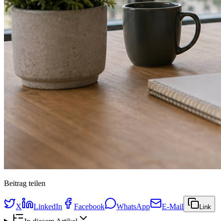
Beitrag teilen
X
LinkedIn
Facebook
WhatsApp
E-Mail
Link