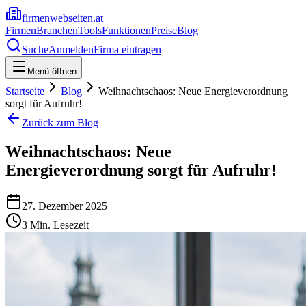
firmenwebseiten.at
Firmen
Branchen
Tools
Funktionen
Preise
Blog
Suche
Anmelden
Firma eintragen
Menü öffnen
Startseite
Blog
Weihnachtschaos: Neue Energieverordnung
sorgt für Aufruhr!
Zurück zum Blog
Weihnachtschaos: Neue
Energieverordnung sorgt für Aufruhr!
27. Dezember 2025
3
Min. Lesezeit