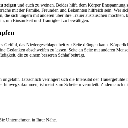
zu zeigen
und auch zu weinen. Beides hilft, dem Körper Entspannung z
e mit der Familie, Freunden und Bekannten hilfreich sein. Wer sich n
en, die sich ungern mit anderen über ihre Trauer austauschen möchten,
sein, um Einsamkeit und Traurigkeit zu bewältigen.
mpfen
olles Gefühl, das Niedergeschlagenheit zur Seite drängen kann. Körperlic
seine Gedanken abschweifen zu lassen. Seite an Seite mit anderen Mens
digkeit, die zu einem besseren Schlaf beiträgt.
 ungefähr. Tatsächlich verringert sich die Intensität der Trauergefühle
r hinwegzukommen, ist meist zum Scheitern verurteilt. Zudem auch nic
 Sie Unternehmen in Ihrer Nähe.