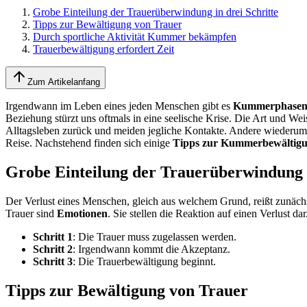
Grobe Einteilung der Trauerüberwindung in drei Schritte
Tipps zur Bewältigung von Trauer
Durch sportliche Aktivität Kummer bekämpfen
Trauerbewältigung erfordert Zeit
Zum Artikelanfang
Irgendwann im Leben eines jeden Menschen gibt es
Kummerphase
Beziehung stürzt uns oftmals in eine seelische Krise. Die Art und We
Alltagsleben zurück und meiden jegliche Kontakte. Andere wiederum st
Reise. Nachstehend finden sich einige
Tipps zur Kummerbewältig
Grobe Einteilung der Trauerüberwindung i
Der Verlust eines Menschen, gleich aus welchem Grund, reißt zunächst
Trauer sind
Emotionen
. Sie stellen die Reaktion auf einen Verlust da
Schritt 1
: Die Trauer muss zugelassen werden.
Schritt 2
: Irgendwann kommt die Akzeptanz.
Schritt 3
: Die Trauerbewältigung beginnt.
Tipps zur Bewältigung von Trauer