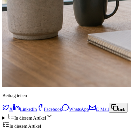
Beitrag teilen
X
LinkedIn
Facebook
WhatsApp
E-Mail
Link
In diesem Artikel
In diesem Artikel