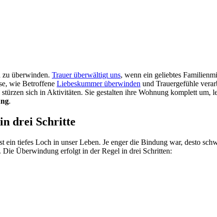
n
zu überwinden.
Trauer überwältigt uns
, wenn ein geliebtes Familienmi
ise, wie Betroffene
Liebeskummer überwinden
und Trauergefühle verarb
ürzen sich in Aktivitäten. Sie gestalten ihre Wohnung komplett um, le
ung
.
n drei Schritte
 ein tiefes Loch in unser Leben. Je enger die Bindung war, desto schwi
r. Die Überwindung erfolgt in der Regel in drei Schritten: