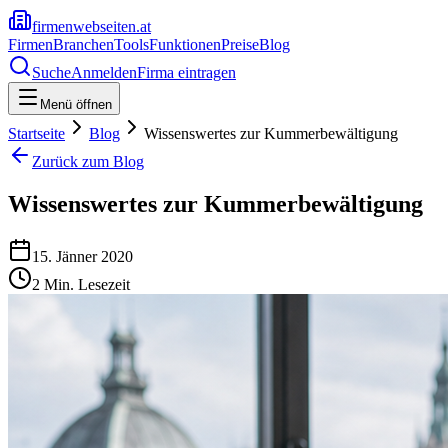
firmenwebseiten.at
Firmen
Branchen
Tools
Funktionen
Preise
Blog
Suche
Anmelden
Firma eintragen
Menü öffnen
Startseite
Blog
Wissenswertes zur Kummerbewältigung
Zurück zum Blog
Wissenswertes zur Kummerbewältigung
15. Jänner 2020
2
Min. Lesezeit