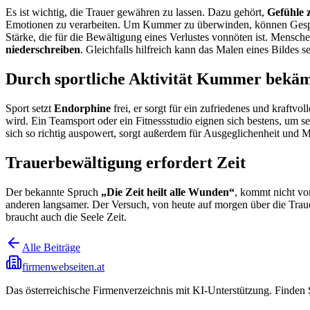
Es ist wichtig, die Trauer gewähren zu lassen. Dazu gehört,
Gefühle 
Emotionen zu verarbeiten. Um Kummer zu überwinden, können Gespräch
Stärke, die für die Bewältigung eines Verlustes vonnöten ist. Mensch
niederschreiben
. Gleichfalls hilfreich kann das Malen eines Bildes 
Durch sportliche Aktivität Kummer bekä
Sport setzt
Endorphine
frei, er sorgt für ein zufriedenes und kraftv
wird. Ein Teamsport oder ein Fitnessstudio eignen sich bestens, um 
sich so richtig auspowert, sorgt außerdem für Ausgeglichenheit und Mü
Trauerbewältigung erfordert Zeit
Der bekannte Spruch
„Die Zeit heilt alle Wunden“
, kommt nicht von
anderen langsamer. Der Versuch, von heute auf morgen über die Traue
braucht auch die Seele Zeit.
Alle Beiträge
firmenwebseiten.at
Das österreichische Firmenverzeichnis mit KI-Unterstützung. Finden