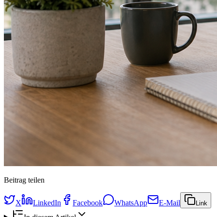
Beitrag teilen
X
LinkedIn
Facebook
WhatsApp
E-Mail
Link