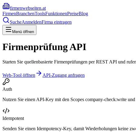
firmenwebseiten.at
Firmen
Branchen
Tools
Funktionen
Preise
Blog
Suche
Anmelden
Firma eintragen
Menü öffnen
Firmenprüfung API
Starten Sie quellenbasierte Firmenprüfungen per REST API und rufen
Web-Tool öffnen
API-Zugang anfragen
Auth
Nutzen Sie einen API-Key mit den Scopes company-check:write und
Idempotent
Senden Sie einen Idempotency-Key, damit Wiederholungen keine zwe