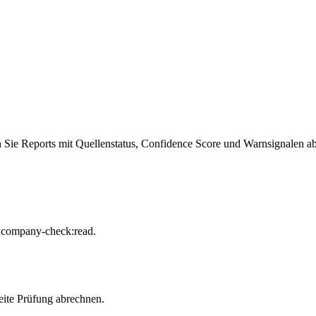
 Sie Reports mit Quellenstatus, Confidence Score und Warnsignalen ab
 company-check:read.
ite Prüfung abrechnen.