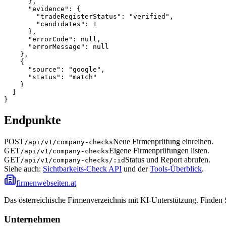
      },

      "evidence": {

        "tradeRegisterStatus": "verified",

        "candidates": 1

      },

      "errorCode": null,

      "errorMessage": null

    },

    {

      "source": "google",

      "status": "match"

    }

  ]

}
Endpunkte
POST
Neue Firmenprüfung einreihen.
/api/v1/company-checks
GET
Eigene Firmenprüfungen listen.
/api/v1/company-checks
GET
Status und Report abrufen.
/api/v1/company-checks/:id
Siehe auch:
Sichtbarkeits-Check API
und der
Tools-Überblick
.
firmenwebseiten.at
Das österreichische Firmenverzeichnis mit KI-Unterstützung. Finden
Unternehmen