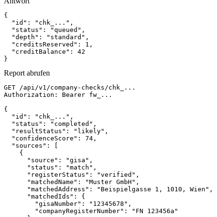
Antwort
{

  "id": "chk_...",

  "status": "queued",

  "depth": "standard",

  "creditsReserved": 1,

  "creditBalance": 42

}
Report abrufen
GET /api/v1/company-checks/chk_...

Authorization: Bearer fw_...

{

  "id": "chk_...",

  "status": "completed",

  "resultStatus": "likely",

  "confidenceScore": 74,

  "sources": [

    {

      "source": "gisa",

      "status": "match",

      "registerStatus": "verified",

      "matchedName": "Muster GmbH",

      "matchedAddress": "Beispielgasse 1, 1010, Wien",

      "matchedIds": {

        "gisaNumber": "12345678",

        "companyRegisterNumber": "FN 123456a"
