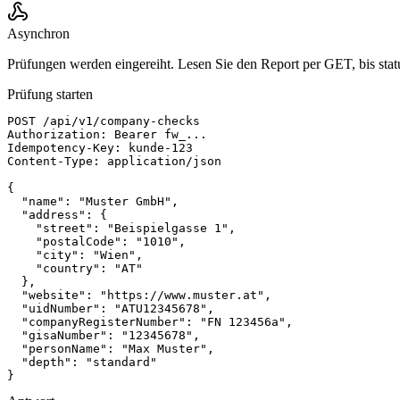
Asynchron
Prüfungen werden eingereiht. Lesen Sie den Report per GET, bis statu
Prüfung starten
POST /api/v1/company-checks

Authorization: Bearer fw_...

Idempotency-Key: kunde-123

Content-Type: application/json

{

  "name": "Muster GmbH",

  "address": {

    "street": "Beispielgasse 1",

    "postalCode": "1010",

    "city": "Wien",

    "country": "AT"

  },

  "website": "https://www.muster.at",

  "uidNumber": "ATU12345678",

  "companyRegisterNumber": "FN 123456a",

  "gisaNumber": "12345678",

  "personName": "Max Muster",

  "depth": "standard"

}