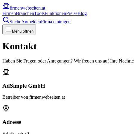
firmenwebseiten.at
Firmen
Branchen
Tools
Funktionen
Preise
Blog
Suche
Anmelden
Firma eintragen
Menü öffnen
Kontakt
Haben Sie Fragen oder Anregungen? Wir freuen uns auf Ihre Nachric
AdSimple GmbH
Betreiber von firmenwebseiten.at
Adresse
Fabrikstraße 2