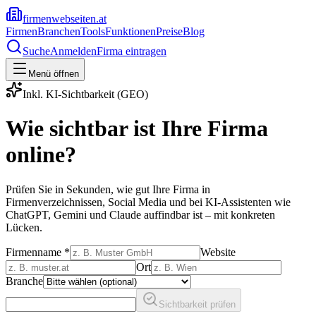
firmenwebseiten.at
Firmen
Branchen
Tools
Funktionen
Preise
Blog
Suche
Anmelden
Firma eintragen
Menü öffnen
Inkl. KI-Sichtbarkeit (GEO)
Wie sichtbar ist Ihre Firma
online?
Prüfen Sie in Sekunden, wie gut Ihre Firma in
Firmenverzeichnissen, Social Media und bei KI-Assistenten wie
ChatGPT, Gemini und Claude auffindbar ist – mit konkreten
Lücken.
Firmenname *
Website
Ort
Branche
Sichtbarkeit prüfen