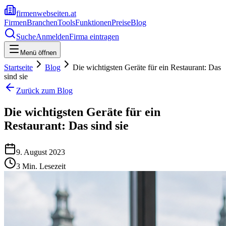
firmenwebseiten.at
Firmen
Branchen
Tools
Funktionen
Preise
Blog
Suche
Anmelden
Firma eintragen
Menü öffnen
Startseite
Blog
Die wichtigsten Geräte für ein Restaurant: Das
sind sie
Zurück zum Blog
Die wichtigsten Geräte für ein
Restaurant: Das sind sie
9. August 2023
3
Min. Lesezeit