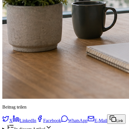
Beitrag teilen
X
LinkedIn
Facebook
WhatsApp
E-Mail
Link