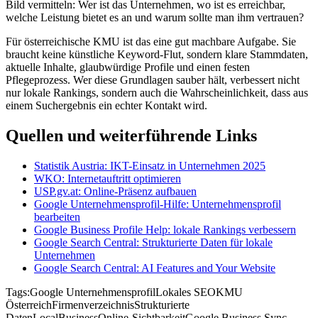
Bild vermitteln: Wer ist das Unternehmen, wo ist es erreichbar,
welche Leistung bietet es an und warum sollte man ihm vertrauen?
Für österreichische KMU ist das eine gut machbare Aufgabe. Sie
braucht keine künstliche Keyword-Flut, sondern klare Stammdaten,
aktuelle Inhalte, glaubwürdige Profile und einen festen
Pflegeprozess. Wer diese Grundlagen sauber hält, verbessert nicht
nur lokale Rankings, sondern auch die Wahrscheinlichkeit, dass aus
einem Suchergebnis ein echter Kontakt wird.
Quellen und weiterführende Links
Statistik Austria: IKT-Einsatz in Unternehmen 2025
WKO: Internetauftritt optimieren
USP.gv.at: Online-Präsenz aufbauen
Google Unternehmensprofil-Hilfe: Unternehmensprofil
bearbeiten
Google Business Profile Help: lokale Rankings verbessern
Google Search Central: Strukturierte Daten für lokale
Unternehmen
Google Search Central: AI Features and Your Website
Tags:
Google Unternehmensprofil
Lokales SEO
KMU
Österreich
Firmenverzeichnis
Strukturierte
Daten
LocalBusiness
Online-Sichtbarkeit
Google Business Sync