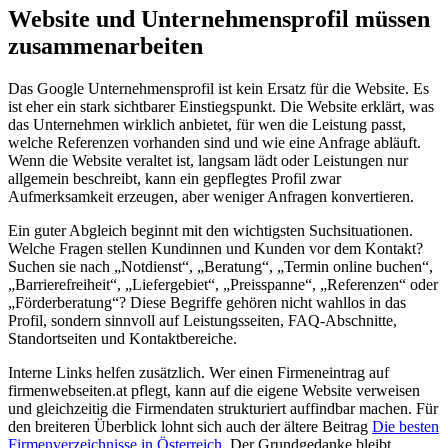
Website und Unternehmensprofil müssen
zusammenarbeiten
Das Google Unternehmensprofil ist kein Ersatz für die Website. Es
ist eher ein stark sichtbarer Einstiegspunkt. Die Website erklärt, was
das Unternehmen wirklich anbietet, für wen die Leistung passt,
welche Referenzen vorhanden sind und wie eine Anfrage abläuft.
Wenn die Website veraltet ist, langsam lädt oder Leistungen nur
allgemein beschreibt, kann ein gepflegtes Profil zwar
Aufmerksamkeit erzeugen, aber weniger Anfragen konvertieren.
Ein guter Abgleich beginnt mit den wichtigsten Suchsituationen.
Welche Fragen stellen Kundinnen und Kunden vor dem Kontakt?
Suchen sie nach „Notdienst“, „Beratung“, „Termin online buchen“,
„Barrierefreiheit“, „Liefergebiet“, „Preisspanne“, „Referenzen“ oder
„Förderberatung“? Diese Begriffe gehören nicht wahllos in das
Profil, sondern sinnvoll auf Leistungsseiten, FAQ-Abschnitte,
Standortseiten und Kontaktbereiche.
Interne Links helfen zusätzlich. Wer einen Firmeneintrag auf
firmenwebseiten.at pflegt, kann auf die eigene Website verweisen
und gleichzeitig die Firmendaten strukturiert auffindbar machen. Für
den breiteren Überblick lohnt sich auch der ältere Beitrag
Die besten
Firmenverzeichnisse in Österreich
. Der Grundgedanke bleibt