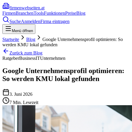
firmenwebseiten.at
Firmen
Branchen
Tools
Funktionen
Preise
Blog
Suche
Anmelden
Firma eintragen
Menü öffnen
Startseite
Blog
Google Unternehmensprofil optimieren: So
werden KMU lokal gefunden
Zurück zum Blog
Ratgeber
Business
IT
Unternehmen
Google Unternehmensprofil optimieren:
So werden KMU lokal gefunden
3. Juni 2026
7
Min. Lesezeit