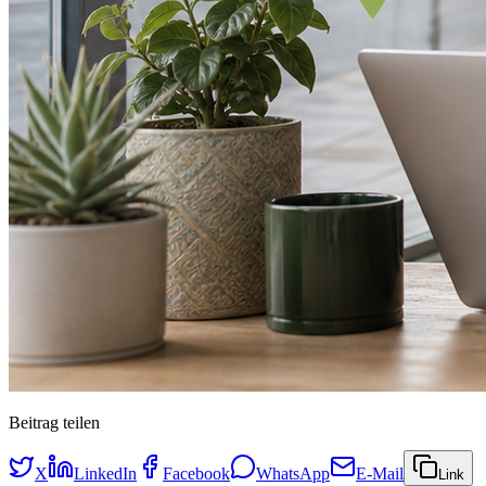
Beitrag teilen
X
LinkedIn
Facebook
WhatsApp
E-Mail
Link