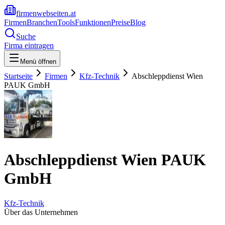
firmenwebseiten.at
Firmen
Branchen
Tools
Funktionen
Preise
Blog
Suche
Firma eintragen
Menü öffnen
Startseite
Firmen
Kfz-Technik
Abschleppdienst Wien
PAUK GmbH
Abschleppdienst Wien PAUK
GmbH
Kfz-Technik
Über das Unternehmen