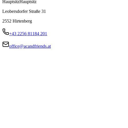
Hauptsitz
Hauptsitz
Leobersdorfer Straße 31
2552
Hirtenberg
+43 2256 81184 201
office@acandfriends.at