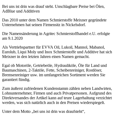
Bei uns ist drin was drauf steht. Unschlagbare Preise bei Ölen,
AdBlue und Additiven
Das 2010 unter dem Namen Schmierstoffe Meixner gegründete
Unternehmen hat seinen Firmensitz in Nickelsdorf.
Die Namensänderung in Agritec Schmierstoffhandel e.U. erfolgte
am 9.1.2020
Als Vertriebspartner für EVVA Oil, Lukoil, Mannol, Mabanol,
Eurolub, Liqui Moly und Inox Schmierstoffe und Additive hat sich
Meixner in den letzten Jahren einen Namen gemacht.
Egal ob Motoröle, Getriebeöle, Hydrauliköle, Öle für Land und
Baumaschinen, 2-Taktöle, Fette, Scheibenreiniger, Rostlöser,
Bremsenreiniger usw. im umfangreichen Sortiment werden Sie
garantiert fündig.
Zum äußerst zufriedenen Kundenstamm zählen neben Landwirten,
Lohnunternehmer, Firmen und auch Privatpersonen. Aufgrund des
Direktversandes der Artikel kann auf teure Lagerhaltung verzichtet
werden, was sich natürlich auch in den Preisen wiederspiegelt.
Unter dem Motto „bei uns ist drin was draufsteht“,