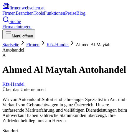
firmenwebseiten.at
Firmen
Branchen
Tools
Funktionen
Preise
Blog
Suche
Firma eintragen
Menü öffnen
Startseite
Firmen
Kfz-Handel
Ahmed Al Maytah
Autohandel
A
Ahmed Al Maytah Autohandel
Kfz-Handel
Über das Unternehmen
Wir von Autoankauf-Sofort sind jahrelanger Spezialist im An- und
Verkauf von Gebrauchtwagen in ganz Österreich. Unsere
umfassende Markterfahrung und vielfältigen Dienstleistungen beim
Autoverkauf haben zahlreiche Stammkunden überzeugt. Ihre
Zufriedenheit liegt uns am Herzen.
Standort