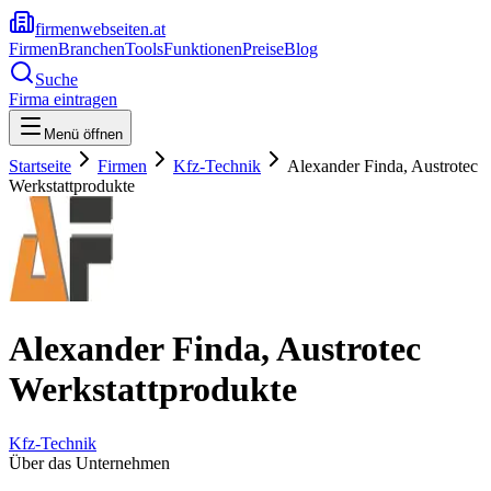
firmenwebseiten.at
Firmen
Branchen
Tools
Funktionen
Preise
Blog
Suche
Firma eintragen
Menü öffnen
Startseite
Firmen
Kfz-Technik
Alexander Finda, Austrotec
Werkstattprodukte
Alexander Finda, Austrotec
Werkstattprodukte
Kfz-Technik
Über das Unternehmen