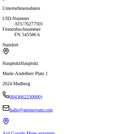
Unternehmensdaten
UID-Nummer
ATU76277501
Firmenbuchnummer
FN 545586 h
Standort
Hauptsitz
Hauptsitz
Marie-Andeßner Platz 1
2024
Mailberg
0043662250600)
hallo@aponovum.com
Auf Google Maps anzeigen