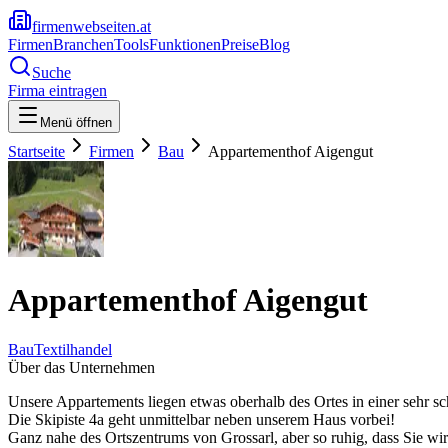
firmenwebseiten.at
Firmen
Branchen
Tools
Funktionen
Preise
Blog
Suche
Firma eintragen
Menü öffnen
Startseite
Firmen
Bau
Appartementhof Aigengut
Appartementhof Aigengut
Bau
Textilhandel
Über das Unternehmen
Unsere Appartements liegen etwas oberhalb des Ortes in einer sehr s
Die Skipiste 4a geht unmittelbar neben unserem Haus vorbei!
Ganz nahe des Ortszentrums von Grossarl, aber so ruhig, dass Sie wi