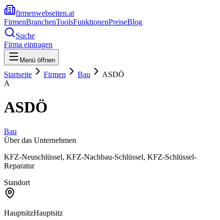
firmenwebseiten.at
Firmen
Branchen
Tools
Funktionen
Preise
Blog
Suche
Firma eintragen
Menü öffnen
Startseite
Firmen
Bau
ASDÖ
A
ASDÖ
Bau
Über das Unternehmen
KFZ-Neuschlüssel, KFZ-Nachbau-Schlüssel, KFZ-Schlüssel-
Reparatur
Standort
Hauptsitz
Hauptsitz