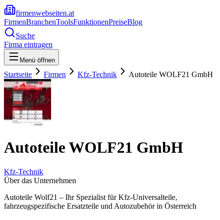
firmenwebseiten.at
Firmen
Branchen
Tools
Funktionen
Preise
Blog
Suche
Firma eintragen
Menü öffnen
Startseite
Firmen
Kfz-Technik
Autoteile WOLF21 GmbH
Autoteile WOLF21 GmbH
Kfz-Technik
Über das Unternehmen
Autoteile Wolf21 – Ihr Spezialist für Kfz-Universalteile,
fahrzeugspezifische Ersatzteile und Autozubehör in Österreich