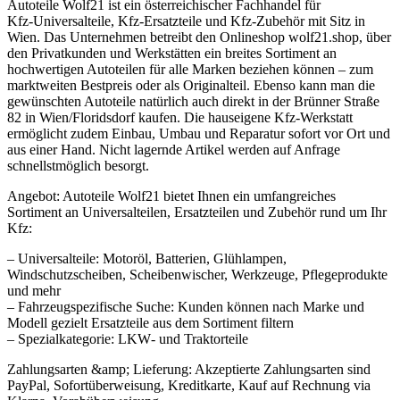
Autoteile Wolf21 ist ein österreichischer Fachhandel für
Kfz‑Universalteile, Kfz-Ersatzteile und Kfz-Zubehör mit Sitz in
Wien. Das Unternehmen betreibt den Onlineshop wolf21.shop, über
den Privatkunden und Werkstätten ein breites Sortiment an
hochwertigen Autoteilen für alle Marken beziehen können – zum
marktweiten Bestpreis oder als Originalteil. Ebenso kann man die
gewünschten Autoteile natürlich auch direkt in der Brünner Straße
82 in Wien/Floridsdorf kaufen. Die hauseigene Kfz-Werkstatt
ermöglicht zudem Einbau, Umbau und Reparatur sofort vor Ort und
aus einer Hand. Nicht lagernde Artikel werden auf Anfrage
schnellstmöglich besorgt.
Angebot: Autoteile Wolf21 bietet Ihnen ein umfangreiches
Sortiment an Universalteilen, Ersatzteilen und Zubehör rund um Ihr
Kfz:
– Universalteile: Motoröl, Batterien, Glühlampen,
Windschutzscheiben, Scheibenwischer, Werkzeuge, Pflegeprodukte
und mehr
– Fahrzeugspezifische Suche: Kunden können nach Marke und
Modell gezielt Ersatzteile aus dem Sortiment filtern
– Spezialkategorie: LKW‑ und Traktorteile
Zahlungsarten &amp; Lieferung: Akzeptierte Zahlungsarten sind
PayPal, Sofortüberweisung, Kreditkarte, Kauf auf Rechnung via