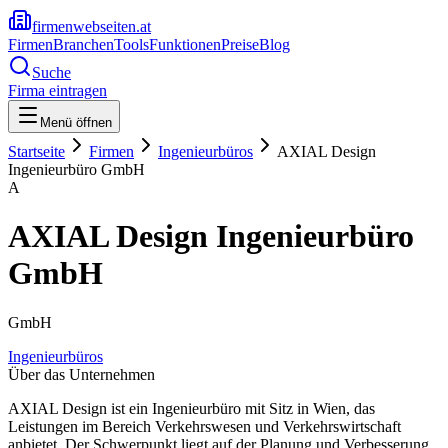
firmenwebseiten.at
Firmen
Branchen
Tools
Funktionen
Preise
Blog
Suche
Firma eintragen
Menü öffnen
Startseite
Firmen
Ingenieurbüros
AXIAL Design
Ingenieurbüro GmbH
A
AXIAL Design Ingenieurbüro
GmbH
GmbH
Ingenieurbüros
Über das Unternehmen
AXIAL Design ist ein Ingenieurbüro mit Sitz in Wien, das
Leistungen im Bereich Verkehrswesen und Verkehrswirtschaft
anbietet. Der Schwerpunkt liegt auf der Planung und Verbesserung