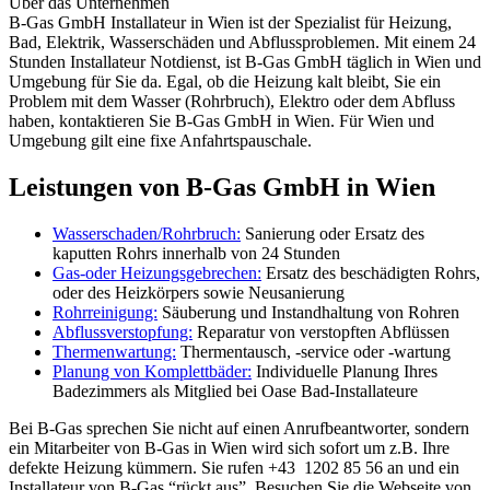
Über das Unternehmen
B-Gas GmbH Installateur in Wien ist der Spezialist für Heizung,
Bad, Elektrik, Wasserschäden und Abflussproblemen. Mit einem 24
Stunden Installateur Notdienst, ist B-Gas GmbH täglich in Wien und
Umgebung für Sie da. Egal, ob die Heizung kalt bleibt, Sie ein
Problem mit dem Wasser (Rohrbruch), Elektro oder dem Abfluss
haben, kontaktieren Sie B-Gas GmbH in Wien. Für Wien und
Umgebung gilt eine fixe Anfahrtspauschale.
Leistungen von B-Gas GmbH in Wien
Wasserschaden/Rohrbruch:
Sanierung oder Ersatz des
kaputten Rohrs innerhalb von 24 Stunden
Gas-oder Heizungsgebrechen:
Ersatz des beschädigten Rohrs,
oder des Heizkörpers sowie Neusanierung
Rohrreinigung:
Säuberung und Instandhaltung von Rohren
Abflussverstopfung:
Reparatur von verstopften Abflüssen
Thermenwartung:
Thermentausch, -service oder -wartung
Planung von Komplettbäder:
Individuelle Planung Ihres
Badezimmers als Mitglied bei Oase Bad-Installateure
Bei B-Gas sprechen Sie nicht auf einen Anrufbeantworter, sondern
ein Mitarbeiter von B-Gas in Wien wird sich sofort um z.B. Ihre
defekte Heizung kümmern. Sie rufen +43 1202 85 56 an und ein
Installateur von B-Gas “rückt aus”. Besuchen Sie die Webseite von